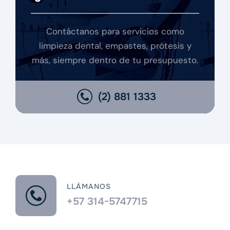
Contáctanos para servicios como
limpieza dental, empastes, prótesis y
más, siempre dentro de tu presupuesto.
(2) 881 1333
LLÁMANOS
+57 314-5747715