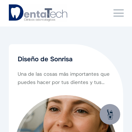
Skip
to
content
Diseño de Sonrisa
Una de las cosas más importantes que
puedes hacer por tus dientes y tus
encías, es mantener una buena higiene
bucal.