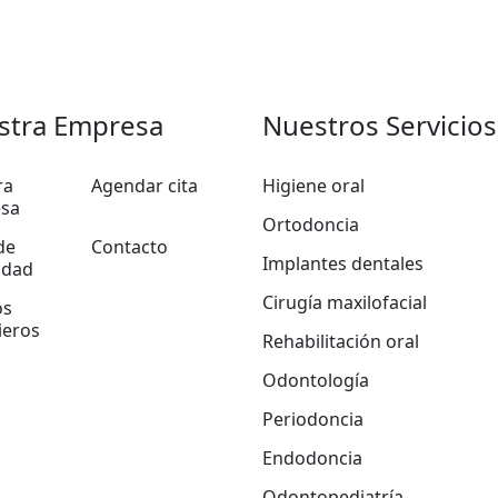
stra Empresa
Nuestros Servicios
ra
Agendar cita
Higiene oral
sa
Ortodoncia
de
Contacto
Implantes dentales
idad
Cirugía maxilofacial
os
ieros
Rehabilitación oral
Odontología
Periodoncia
Endodoncia
Odontopediatría