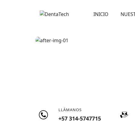
Skip
to
INICIO
NUES
content
LLÁMANOS
+57 314-5747715