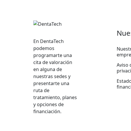
Nue
En DentaTech
podemos
Nuest
empre
programarte una
cita de valoración
Aviso 
en alguna de
privac
nuestras sedes y
Estad
presentarte una
financ
ruta de
tratamiento, planes
y opciones de
financiación.
Softing interactivo
web