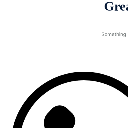
Grea
Something b