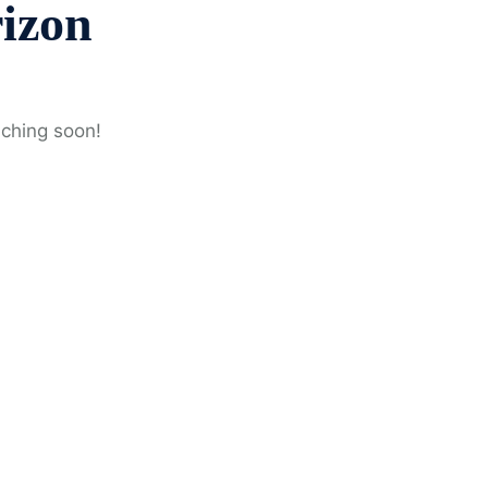
rizon
nching soon!