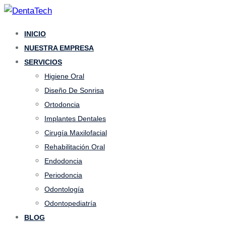
Skip
to
INICIO
content
NUESTRA EMPRESA
SERVICIOS
Higiene Oral
Diseño De Sonrisa
Ortodoncia
Implantes Dentales
Cirugía Maxilofacial
Rehabilitación Oral
Endodoncia
Periodoncia
Odontología
Odontopediatría
BLOG