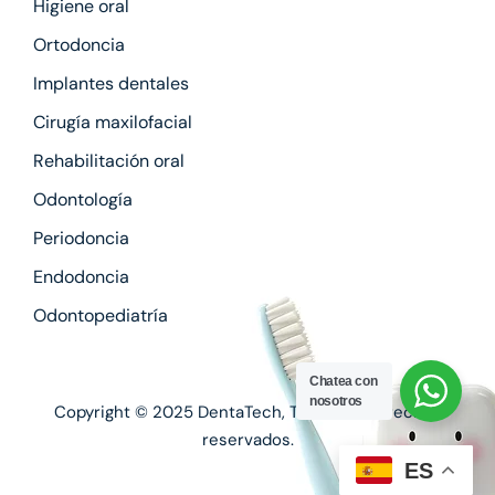
Higiene oral
Ortodoncia
Implantes dentales
Cirugía maxilofacial
Rehabilitación oral
Odontología
Periodoncia
Endodoncia
Odontopediatría
Chatea con
nosotros
Copyright © 2025
DentaTech
, Todos los derechos
reservados.
ES