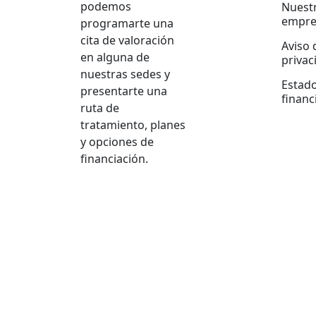
podemos
Nuest
empre
programarte una
cita de valoración
Aviso 
en alguna de
privac
nuestras sedes y
Estad
presentarte una
financ
ruta de
tratamiento, planes
y opciones de
financiación.
Softing interactivo
web