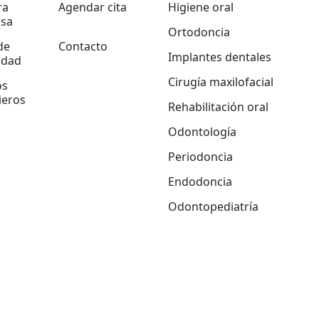
ra
Agendar cita
Higiene oral
sa
Ortodoncia
de
Contacto
Implantes dentales
idad
Cirugía maxilofacial
os
ieros
Rehabilitación oral
Odontología
Periodoncia
Endodoncia
Odontopediatría